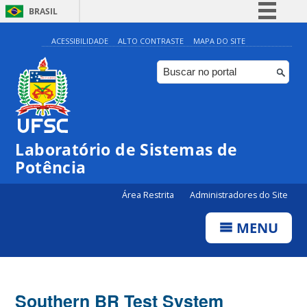
BRASIL
Simplifique!
ACESSIBILIDADE
ALTO CONTRASTE
MAPA DO SITE
Comunica BR
Participe
Acesso à informação
Legislação
Laboratório de Sistemas de
Canais
Potência
Área Restrita
Administradores do Site
MENU
Southern BR Test System