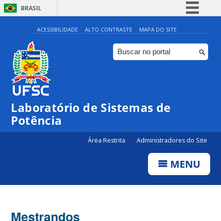
BRASIL
Simplifique!
ACESSIBILIDADE
ALTO CONTRASTE
MAPA DO SITE
Comunica BR
Participe
Acesso à informação
Legislação
Laboratório de Sistemas de
Canais
Potência
Área Restrita
Administradores do Site
MENU
Mestrandos