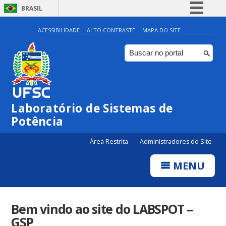
BRASIL
Simplifique!
ACESSIBILIDADE
ALTO CONTRASTE
MAPA DO SITE
Comunica BR
Participe
Acesso à informação
Legislação
Laboratório de Sistemas de
Canais
Potência
Área Restrita
Administradores do Site
MENU
Bem vindo ao site do LABSPOT –
GSP