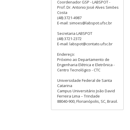
Coordenador GSP - LABSPOT -
Prof. Dr. Antonio José Alves Simões
Costa
(48) 3721-4987
E-mail: simoes@labspot.ufsc.br
Secretaria LABSPOT
(48) 3721-2372
E-mail: labspot@contato.ufsc.br
Endereço:
Próximo ao Departamento de
Engenharia Elétrica e Eletrônica -
Centro Tecnológico - CTC
Universidade Federal de Santa
Catarina
Campus Universitário João David
Ferreira Lima – Trindade
88040-900, Florianópolis, SC, Brasil.